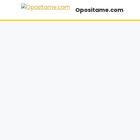
Saltar
Opositame.com
al
contenido