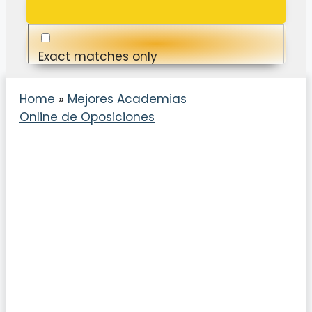
Exact matches only
Search in title
Home
»
Mejores Academias
Online de Oposiciones
Search in content