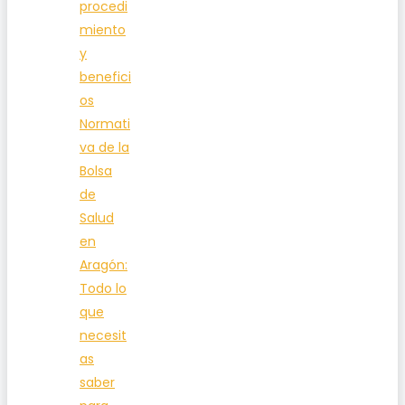
procedi
miento
y
benefici
os
Normati
va de la
Bolsa
de
Salud
en
Aragón:
Todo lo
que
necesit
as
saber