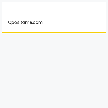
Saltar
al
contenido
Opositame.com