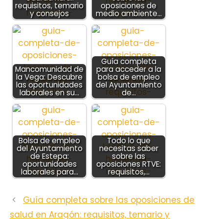
requisitos, temario
oposiciones de
y consejos
medio ambiente…
Guía completa
Mancomunidad de
para acceder a la
la Vega: Descubre
bolsa de empleo
las oportunidades
del Ayuntamiento
laborales en su…
de…
Bolsa de empleo
Todo lo que
del Ayuntamiento
necesitas saber
de Estepa:
sobre las
oportunidades
oposiciones RTVE:
laborales para…
requisitos,…
Guía completa sobre las oposiciones de
salud en Aragón: requisitos, temario y