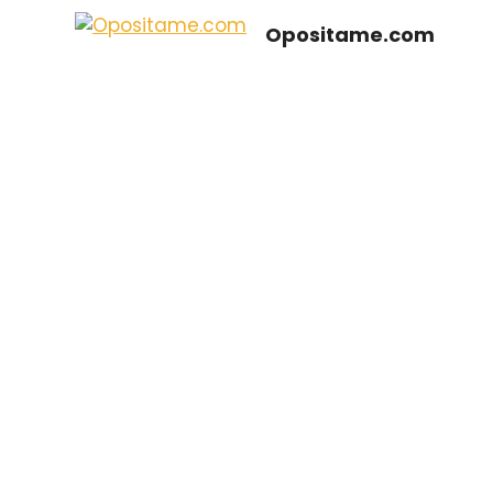
Saltar
Opositame.com
al
contenido