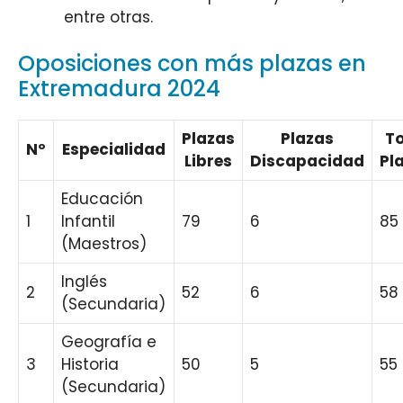
entre otras.
Oposiciones con más plazas en
Extremadura 2024
Plazas
Plazas
To
Nº
Especialidad
Libres
Discapacidad
Pl
Educación
1
Infantil
79
6
85
(Maestros)
Inglés
2
52
6
58
(Secundaria)
Geografía e
3
Historia
50
5
55
(Secundaria)