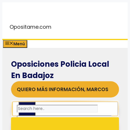
Saltar
al
contenido
Opositame.com
Menú
Oposiciones Policia Local
En Badajoz
QUIERO MÁS INFORMACIÓN, MARCOS