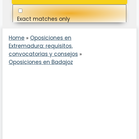
Exact matches only
Search in title
Home
»
Oposiciones en
Extremadura: requisitos,
Search in content
convocatorias y consejos
»
Oposiciones en Badajoz