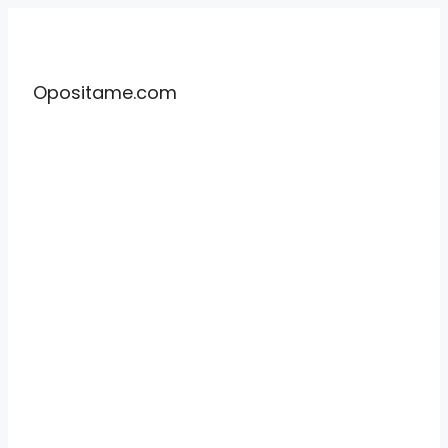
Saltar
al
contenido
Opositame.com