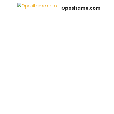
Saltar
Opositame.com
al
contenido