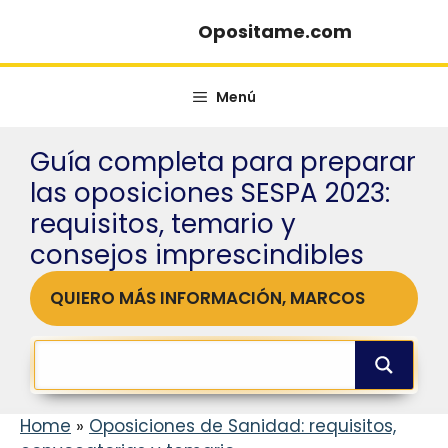
Saltar
Opositame.com
al
contenido
Menú
Guía completa para preparar
las oposiciones SESPA 2023:
requisitos, temario y
consejos imprescindibles
QUIERO MÁS INFORMACIÓN, MARCOS
Home
»
Oposiciones de Sanidad: requisitos,