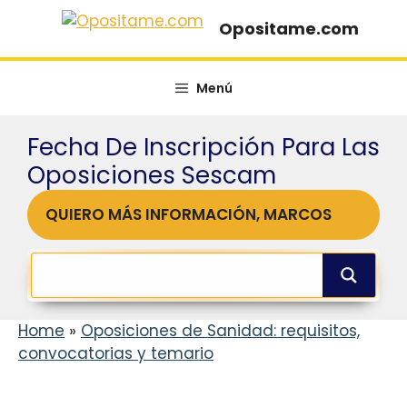
Saltar
Opositame.com
al
contenido
Menú
Fecha De Inscripción Para Las
Oposiciones Sescam
QUIERO MÁS INFORMACIÓN, MARCOS
Home
»
Oposiciones de Sanidad: requisitos,
convocatorias y temario