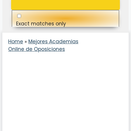
Exact matches only
Search in title
Home
»
Mejores Academias
Online de Oposiciones
Search in content