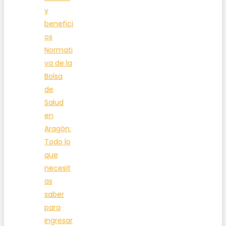
y
benefici
os
Normati
va de la
Bolsa
de
Salud
en
Aragón:
Todo lo
que
necesit
as
saber
para
ingresar