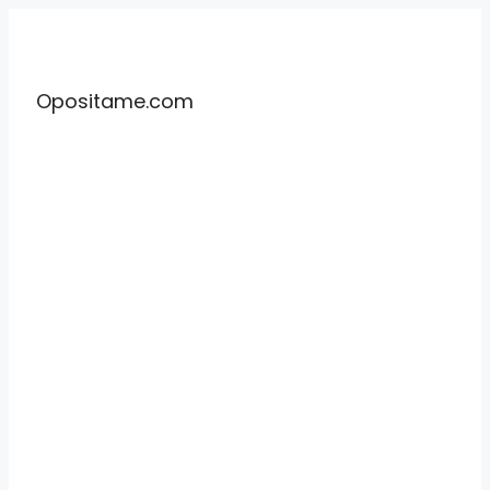
Saltar
al
contenido
Opositame.com