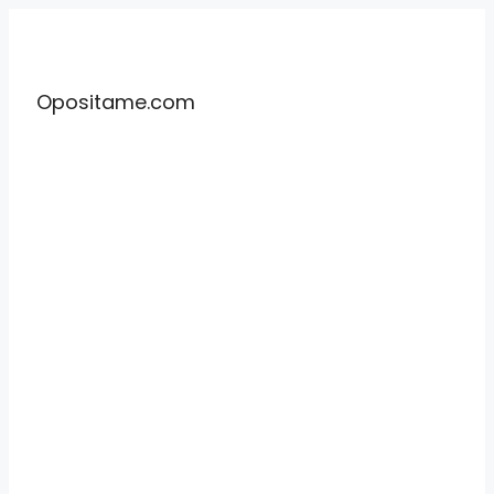
Saltar
al
contenido
Opositame.com