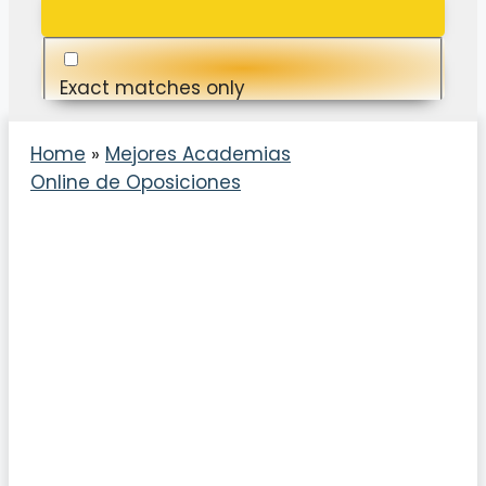
Exact matches only
Search in title
Home
»
Mejores Academias
Online de Oposiciones
Search in content