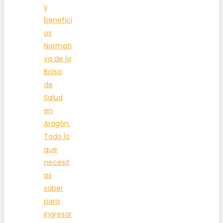
y
benefici
os
Normati
va de la
Bolsa
de
Salud
en
Aragón:
Todo lo
que
necesit
as
saber
para
ingresar