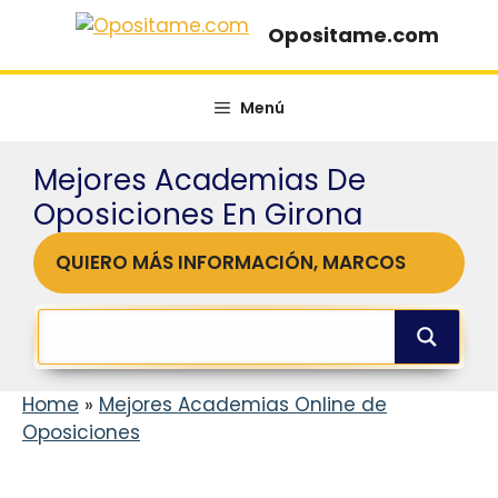
Saltar
Opositame.com
al
contenido
Menú
Mejores Academias De
Oposiciones En Girona
QUIERO MÁS INFORMACIÓN, MARCOS
Home
»
Mejores Academias Online de
Oposiciones