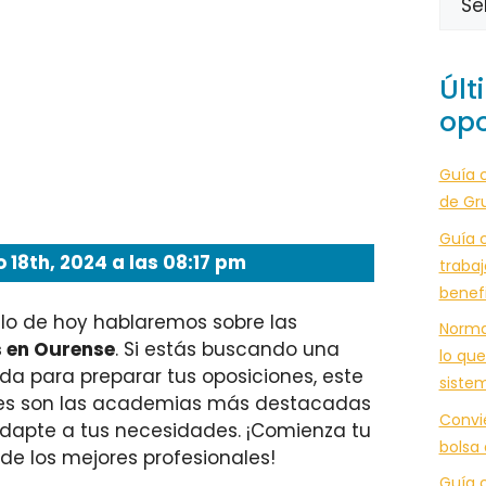
Últ
opo
Guía 
de Gr
Guía c
 18th, 2024 a las 08:17 pm
trabaj
benef
culo de hoy hablaremos sobre las
Norma
 en Ourense
. Si estás buscando una
lo que
da para preparar tus oposiciones, este
siste
áles son las academias más destacadas
Convi
 adapte a tus necesidades. ¡Comienza tu
bolsa
de los mejores profesionales!
Guía c