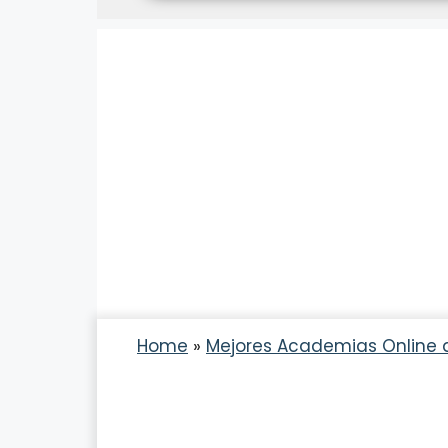
Search in title
Search in content
Home
»
Mejores Academias Online 