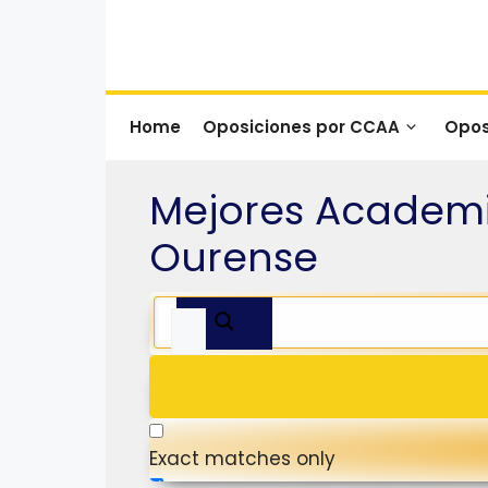
Saltar
al
contenido
Home
Oposiciones por CCAA
Opos
Mejores Academi
Ourense
Exact matches only