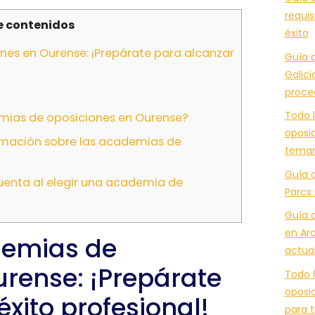
requis
e contenidos
éxito
es en Ourense: ¡Prepárate para alcanzar
Guía c
Galici
proce
Todo l
mias de oposiciones en Ourense?
oposic
mación sobre las academias de
temar
Guía 
uenta al elegir una academia de
Parcs 
Guía 
en Ara
demias de
actua
urense: ¡Prepárate
Todo l
oposic
éxito profesional!
para t