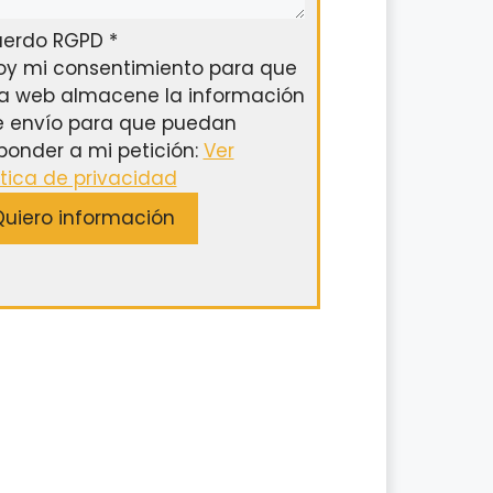
uerdo RGPD
*
oy mi consentimiento para que
a web almacene la información
 envío para que puedan
ponder a mi petición:
Ver
ítica de privacidad
uiero información