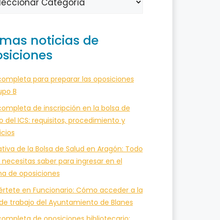
imas noticias de
siciones
completa para preparar las oposiciones
upo B
ompleta de inscripción en la bolsa de
o del ICS: requisitos, procedimiento y
icios
tiva de la Bolsa de Salud en Aragón: Todo
 necesitas saber para ingresar en el
ma de oposiciones
értete en Funcionario: Cómo acceder a la
 de trabajo del Ayuntamiento de Blanes
ompleta de oposiciones bibliotecario: