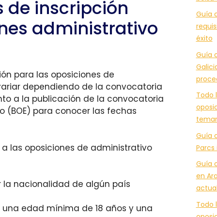
s de inscripción
Guía c
nes administrativo
requis
éxito
Guía c
Galici
ción para las oposiciones de
proce
variar dependiendo de la convocatoria
Todo l
nto a la publicación de la convocatoria
oposic
tado (BOE) para conocer las fechas
temar
Guía 
r a las oposiciones de administrativo
Parcs 
Guía 
en Ara
r la nacionalidad de algún país
actua
Todo l
 una edad mínima de 18 años y una
oposic