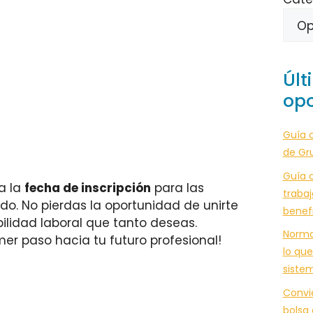
Últ
opo
Guía 
de Gr
Guía c
ta la
fecha de inscripción
para las
trabaj
do. No pierdas la oportunidad de unirte
benef
bilidad laboral que tanto deseas.
Norma
mer paso hacia tu futuro profesional!
lo que
siste
Convi
bolsa