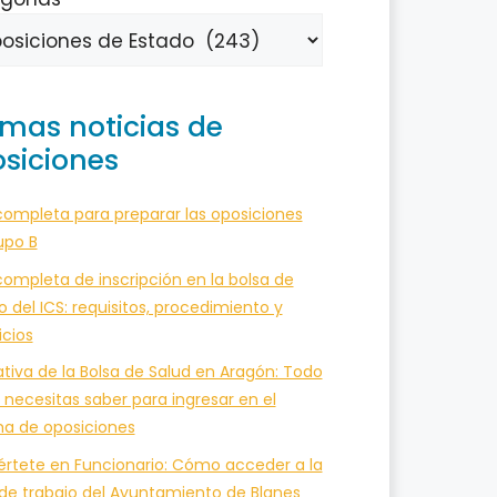
imas noticias de
siciones
completa para preparar las oposiciones
upo B
ompleta de inscripción en la bolsa de
o del ICS: requisitos, procedimiento y
icios
tiva de la Bolsa de Salud en Aragón: Todo
 necesitas saber para ingresar en el
ma de oposiciones
értete en Funcionario: Cómo acceder a la
 de trabajo del Ayuntamiento de Blanes