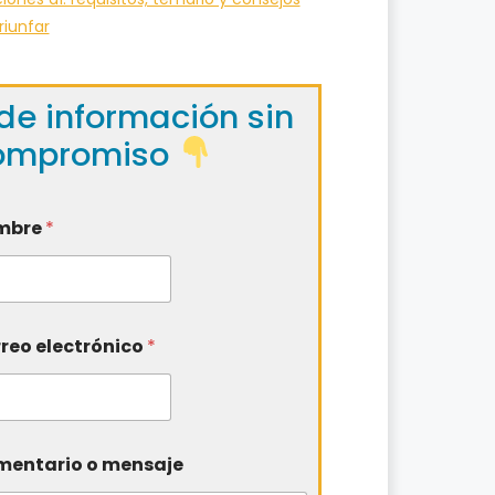
riunfar
de información sin
ompromiso
mbre
*
reo electrónico
*
entario o mensaje