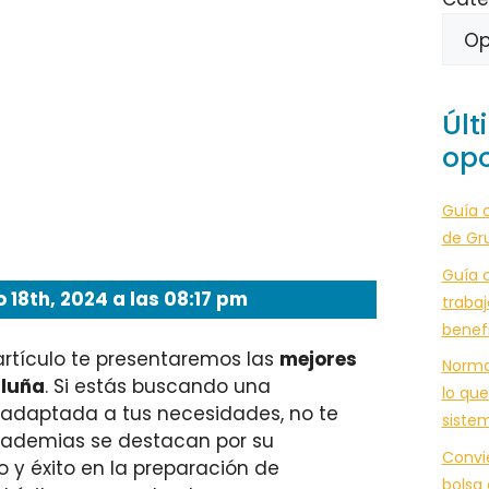
Últ
opo
Guía 
de Gr
Guía c
 18th, 2024 a las 08:17 pm
trabaj
benef
artículo te presentaremos las
mejores
Norma
aluña
. Si estás buscando una
lo que
y adaptada a tus necesidades, no te
siste
cademias se destacan por su
Convi
o y éxito en la preparación de
bolsa