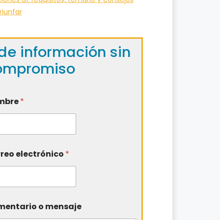
riunfar
de información sin
ompromiso
mbre
*
reo electrónico
*
entario o mensaje