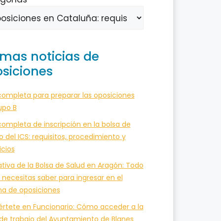
imas noticias de
siciones
completa para preparar las oposiciones
upo B
ompleta de inscripción en la bolsa de
o del ICS: requisitos, procedimiento y
icios
tiva de la Bolsa de Salud en Aragón: Todo
 necesitas saber para ingresar en el
ma de oposiciones
értete en Funcionario: Cómo acceder a la
 de trabajo del Ayuntamiento de Blanes