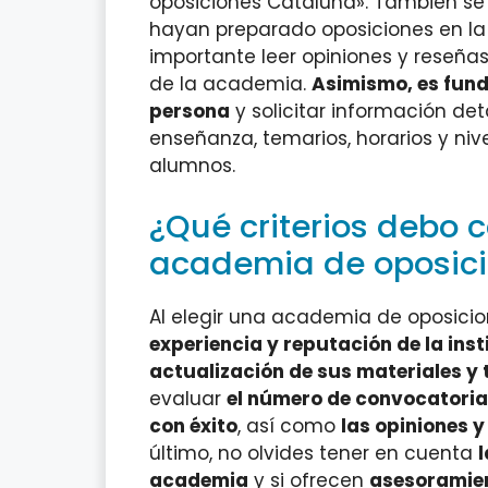
oposiciones Cataluña». También se
hayan preparado oposiciones en la
importante leer opiniones y reseña
de la academia.
Asimismo, es fund
persona
y solicitar información de
enseñanza, temarios, horarios y niv
alumnos.
¿Qué criterios debo c
academia de oposici
Al elegir una academia de oposici
experiencia y reputación de la inst
actualización de sus materiales y
evaluar
el número de convocatoria
con éxito
, así como
las opiniones 
último, no olvides tener en cuenta
l
academia
y si ofrecen
asesoramien