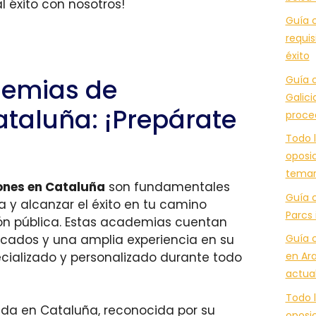
 éxito con nosotros!
Guía c
requis
éxito
Guía c
demias de
Galici
ataluña: ¡Prepárate
proce
Todo l
oposic
temar
ones en Cataluña
son fundamentales
Guía 
 y alcanzar el éxito en tu camino
Parcs 
ión pública. Estas academias cuentan
icados y una amplia experiencia en su
Guía 
ializado y personalizado durante todo
en Ara
actua
Todo l
a en Cataluña, reconocida por su
oposic