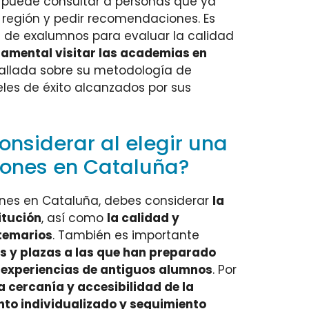
 puede consultar a personas que ya
 región y pedir recomendaciones. Es
s de exalumnos para evaluar la calidad
amental visitar las academias en
tallada sobre su metodología de
eles de éxito alcanzados por sus
onsiderar al elegir una
ones en Cataluña?
ones en Cataluña, debes considerar
la
itución
, así como
la calidad y
 temarios
. También es importante
s y plazas a las que han preparado
y experiencias de antiguos alumnos
. Por
a cercanía y accesibilidad de la
to individualizado y seguimiento