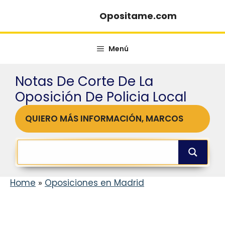
Saltar
Opositame.com
al
contenido
Menú
Notas De Corte De La
Oposición De Policia Local
QUIERO MÁS INFORMACIÓN, MARCOS
Home
»
Oposiciones en Madrid