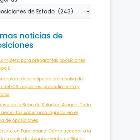
imas noticias de
siciones
completa para preparar las oposiciones
upo B
ompleta de inscripción en la bolsa de
o del ICS: requisitos, procedimiento y
icios
tiva de la Bolsa de Salud en Aragón: Todo
 necesitas saber para ingresar en el
ma de oposiciones
értete en Funcionario: Cómo acceder a la
 de trabajo del Ayuntamiento de Blanes