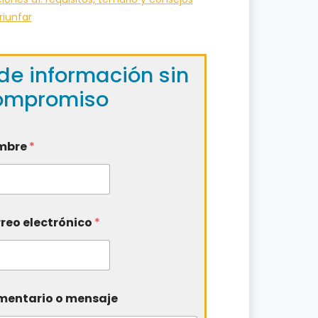
riunfar
de información sin
ompromiso
mbre
*
reo electrónico
*
entario o mensaje