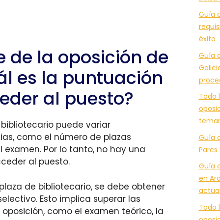
Guía c
requis
éxito
e de la oposición de
Guía c
Galici
uál es la puntuación
proce
der al puesto?
Todo l
oposic
temar
 bibliotecario puede variar
ias, como el número de plazas
Guía 
el examen. Por lo tanto, no hay una
Parcs 
ceder al puesto.
Guía 
en Ara
plaza de bibliotecario, se debe obtener
actua
electivo. Esto implica superar las
Todo l
oposición, como el examen teórico, la
oposic