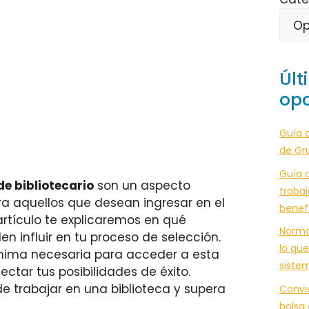
Últ
opo
Guía 
de Gr
Guía c
de bibliotecario
son un aspecto
trabaj
a aquellos que desean ingresar en el
benef
artículo te explicaremos en qué
Norma
n influir en tu proceso de selección.
lo que
ínima necesaria para acceder a esta
siste
ctar tus posibilidades de éxito.
e trabajar en una biblioteca y supera
Convi
bolsa