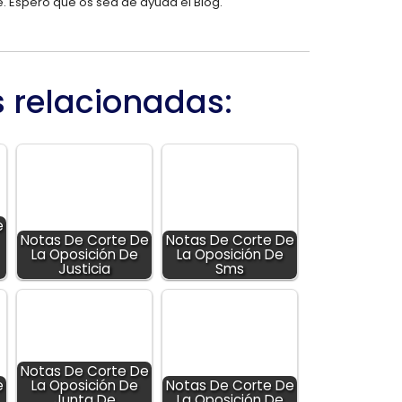
e. Espero que os sea de ayuda el Blog.
s relacionadas:
e
Notas De Corte De
Notas De Corte De
La Oposición De
La Oposición De
Justicia
Sms
Notas De Corte De
e
La Oposición De
Notas De Corte De
Junta De
La Oposición De