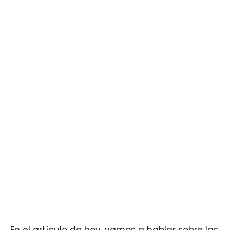
En el artículo de hoy, vamos a hablar sobre las