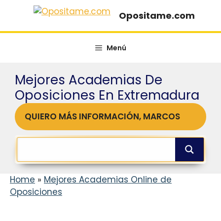
Saltar
Opositame.com
al
contenido
Menú
Mejores Academias De
Oposiciones En Extremadura
QUIERO MÁS INFORMACIÓN, MARCOS
Home
»
Mejores Academias Online de
Oposiciones