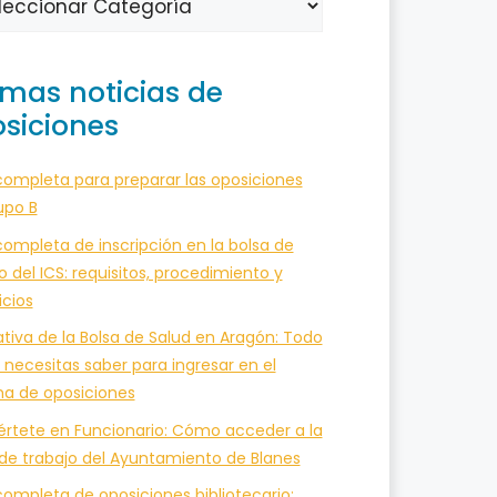
imas noticias de
siciones
completa para preparar las oposiciones
upo B
ompleta de inscripción en la bolsa de
o del ICS: requisitos, procedimiento y
icios
tiva de la Bolsa de Salud en Aragón: Todo
 necesitas saber para ingresar en el
ma de oposiciones
értete en Funcionario: Cómo acceder a la
 de trabajo del Ayuntamiento de Blanes
ompleta de oposiciones bibliotecario: