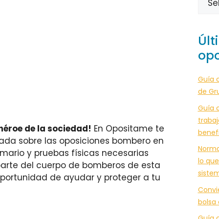
Últ
opo
Guía 
de Gr
Guía c
trabaj
héroe de la sociedad!
En Opositame te
benef
lada sobre las oposiciones bombero en
Norma
emario y pruebas físicas necesarias
lo que
parte del cuerpo de bomberos de esta
siste
oportunidad de ayudar y proteger a tu
Convi
bolsa
Guía c