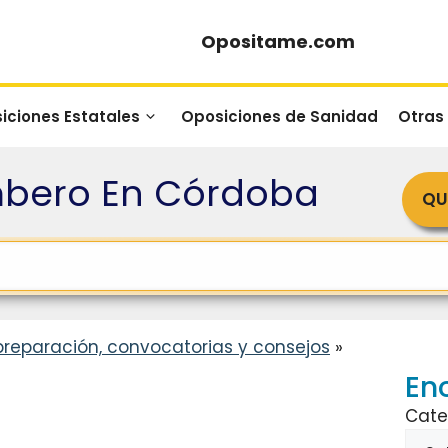
Opositame.com
iciones Estatales
Oposiciones de Sanidad
Otras
mbero En Córdoba
QU
preparación, convocatorias y consejos
»
En
Cate