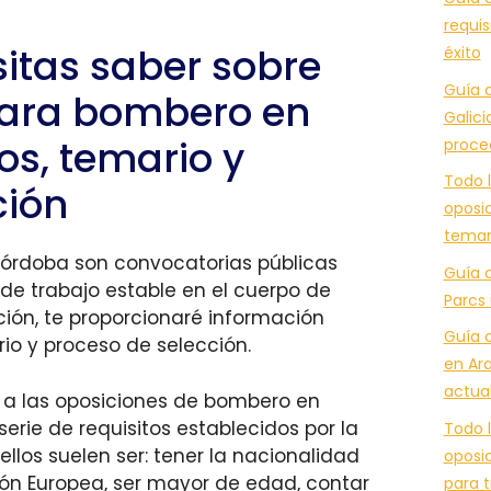
requis
sitas saber sobre
éxito
Guía c
para bombero en
Galici
os, temario y
proce
Todo l
ción
oposic
temar
órdoba son convocatorias públicas
Guía 
de trabajo estable en el cuerpo de
Parcs 
ión, te proporcionaré información
Guía 
rio y proceso de selección.
en Ara
actua
 a las oposiciones de bombero en
erie de requisitos establecidos por la
Todo l
llos suelen ser: tener la nacionalidad
oposic
ón Europea, ser mayor de edad, contar
para t