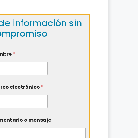
de información sin
ompromiso
mbre
*
reo electrónico
*
entario o mensaje