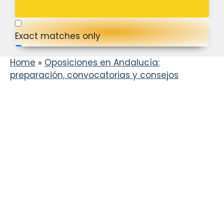
Exact matches only
Search in title
Home
»
Oposiciones en Andalucía:
preparación, convocatorias y consejos
Search in content