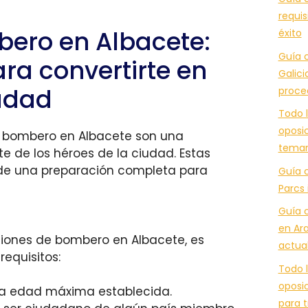
requis
ero en Albacete:
éxito
Guía c
ra convertirte en
Galici
iudad
proce
Todo l
oposic
en bombero en Albacete son una
temar
e de los héroes de la ciudad. Estas
 de una preparación completa para
Guía 
Parcs 
Guía 
en Ara
ciones de bombero en Albacete, es
actua
requisitos:
Todo l
oposic
 la edad máxima establecida.
para t