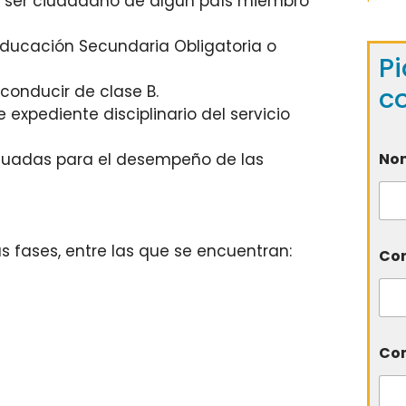
 o ser ciudadano de algún país miembro
 Educación Secundaria Obligatoria o
Pi
c
 conducir de clase B.
expediente disciplinario del servicio
No
ecuadas para el desempeño de las
as fases, entre las que se encuentran:
Cor
Com