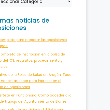
imas noticias de
siciones
completa para preparar las oposiciones
upo B
ompleta de inscripción en la bolsa de
o del ICS: requisitos, procedimiento y
icios
tiva de la Bolsa de Salud en Aragón: Todo
 necesitas saber para ingresar en el
ma de oposiciones
értete en Funcionario: Cómo acceder a la
 de trabajo del Ayuntamiento de Blanes
ompleta de oposiciones bibliotecario: