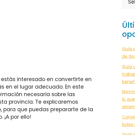
Últ
opo
Guía 
de Gr
Guía c
trabaj
 estás interesado en convertirte en
benef
ás en el lugar adecuado. En este
Norma
formación necesaria sobre las
lo que
ta provincia. Te explicaremos
siste
io, para que puedas prepararte de la
 ¡A por ello!
Convi
bolsa
Guía c