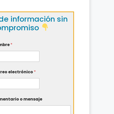
de información sin
ompromiso
mbre
*
reo electrónico
*
entario o mensaje