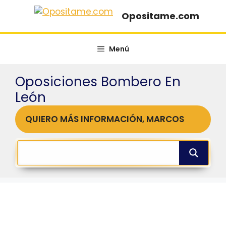
Saltar
Opositame.com
al
contenido
Menú
Oposiciones Bombero En
León
QUIERO MÁS INFORMACIÓN, MARCOS