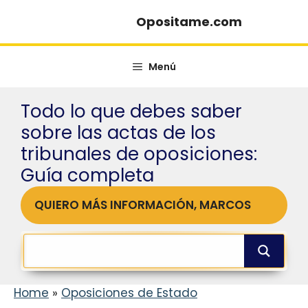
Saltar
Opositame.com
al
contenido
Menú
Todo lo que debes saber
sobre las actas de los
tribunales de oposiciones:
Guía completa
QUIERO MÁS INFORMACIÓN, MARCOS
Home
»
Oposiciones de Estado