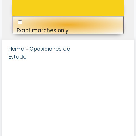
Exact matches only
Search in title
Home
»
Oposiciones de
Estado
Search in content