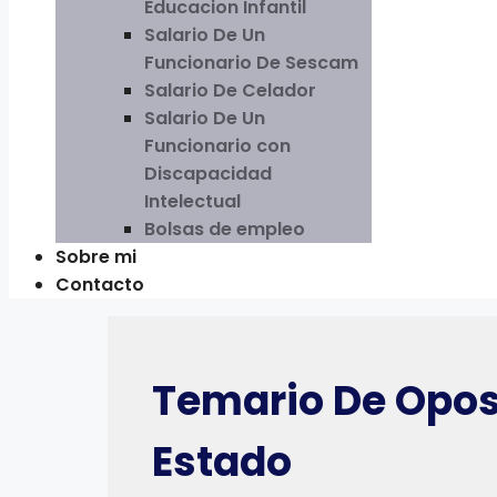
Educacion Infantil
Salario De Un
Funcionario De Sescam
Salario De Celador
Salario De Un
Funcionario con
Discapacidad
Intelectual
Bolsas de empleo
Sobre mi
Contacto
Temario De Opos
Estado