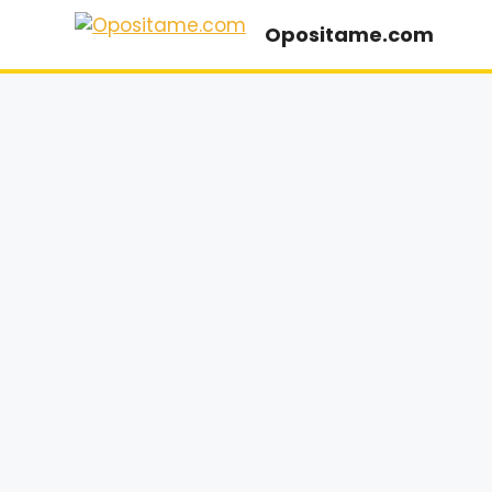
Saltar
Opositame.com
al
contenido