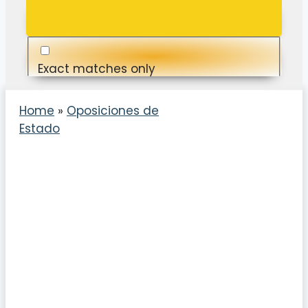
Exact matches only
Search in title
Home
»
Oposiciones de
Estado
Search in content