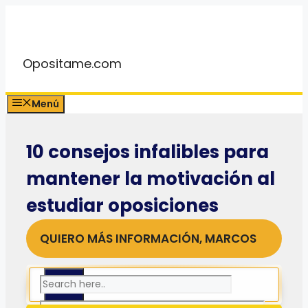
Saltar
al
contenido
Opositame.com
Menú
10 consejos infalibles para
mantener la motivación al
estudiar oposiciones
QUIERO MÁS INFORMACIÓN, MARCOS