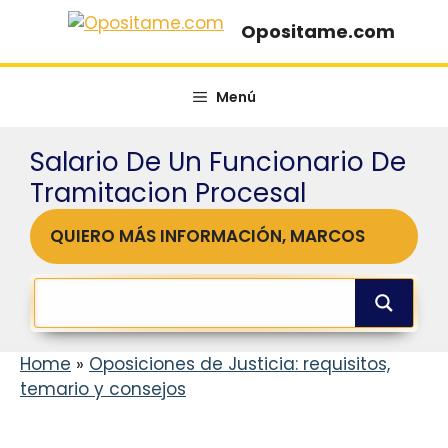
Saltar
Opositame.com
al
contenido
Menú
Salario De Un Funcionario De
Tramitacion Procesal
QUIERO MÁS INFORMACIÓN, MARCOS
Home
»
Oposiciones de Justicia: requisitos,
temario y consejos