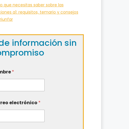
o que necesitas saber sobre las
iones a1: requisitos, temario y consejos
riunfar
de información sin
ompromiso
mbre
*
reo electrónico
*