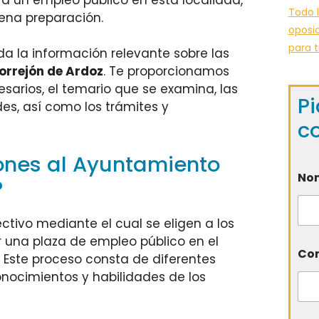
Todo l
ena preparación.
oposic
para t
da la información relevante sobre las
orrejón de Ardoz
. Te proporcionamos
cesarios, el temario que se examina, las
Pi
es, así como los trámites y
c
ones al Ayuntamiento
No
?
ctivo mediante el cual se eligen a los
una plaza de empleo público en el
Cor
 Este proceso consta de diferentes
onocimientos y habilidades de los