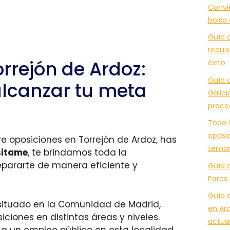
Convi
bolsa
Guía c
requis
rrejón de Ardoz:
éxito
Guía c
alcanzar tu meta
Galici
proce
Todo l
oposic
e oposiciones en Torrejón de Ardoz, has
temar
itame
, te brindamos toda la
epararte de manera eficiente y
Guía 
Parcs 
Guía 
situado en la Comunidad de Madrid,
en Ara
iones en distintas áreas y niveles.
actua
a un empleo público en esta localidad,