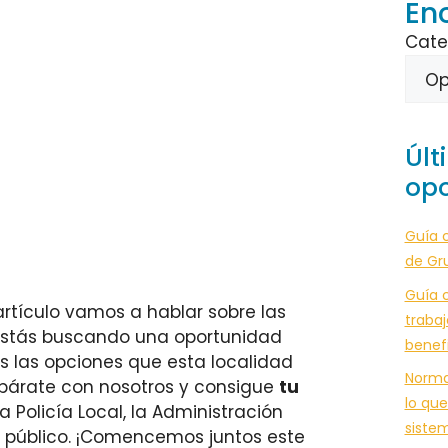
En
Cate
Últ
opo
Guía 
de Gr
Guía c
artículo vamos a hablar sobre las
trabaj
¿Estás buscando una oportunidad
benef
as las opciones que esta localidad
Norma
epárate con nosotros y consigue
tu
lo que
 Policía Local, la Administración
siste
o público. ¡Comencemos juntos este