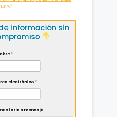
riunfar
de información sin
ompromiso
mbre
*
reo electrónico
*
entario o mensaje