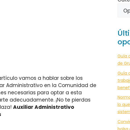
Últ
opo
Guía 
de Gr
Guía c
artículo vamos a hablar sobre los
trabaj
liar Administrativo en la Comunidad de
benef
es necesarias para optar a esta
Norma
arte adecuadamente. ¡No te pierdas
lo que
laza!
Auxiliar Administrativo
siste
s
Convi
bolsa