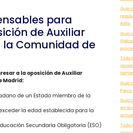
Guía c
pensables para
requis
éxito
ición de Auxiliar
Guía c
n la Comunidad de
Galici
proce
Todo l
oposic
resar a la oposición de Auxiliar
temar
e Madrid:
Guía 
Parcs 
udadano de un Estado miembro de la
Guía 
en Ara
 exceder la edad establecida para la
actua
 Educación Secundaria Obligatoria (ESO)
Todo l
oposic