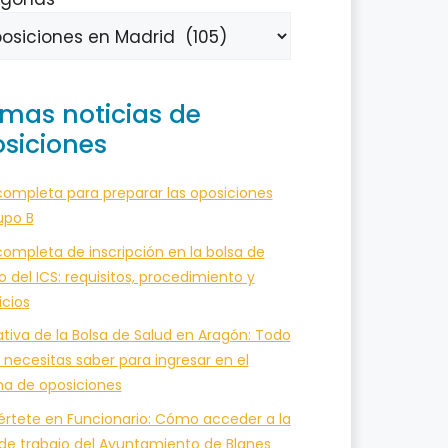
imas noticias de
siciones
completa para preparar las oposiciones
upo B
ompleta de inscripción en la bolsa de
o del ICS: requisitos, procedimiento y
icios
tiva de la Bolsa de Salud en Aragón: Todo
 necesitas saber para ingresar en el
ma de oposiciones
értete en Funcionario: Cómo acceder a la
 de trabajo del Ayuntamiento de Blanes