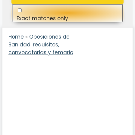
Exact matches only
Search in title
Home
»
Oposiciones de
Sanidad: requisitos,
Search in content
convocatorias y temario