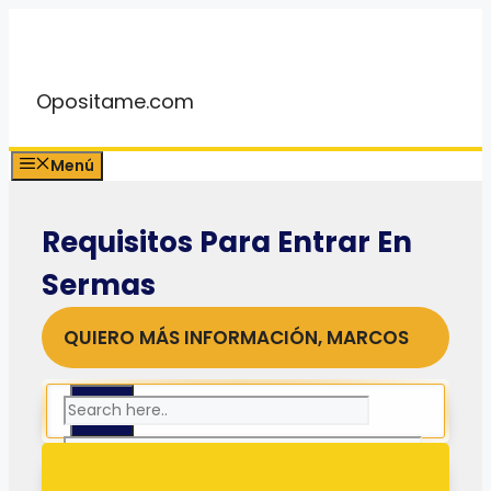
Saltar
al
contenido
Opositame.com
Menú
Requisitos Para Entrar En
Sermas
QUIERO MÁS INFORMACIÓN, MARCOS