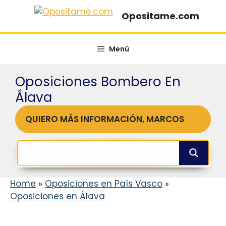
Saltar
Opositame.com
al
contenido
Menú
Oposiciones Bombero En
Álava
QUIERO MÁS INFORMACIÓN, MARCOS
Home
»
Oposiciones en País Vasco
»
Oposiciones en Álava