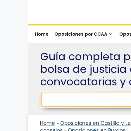
Saltar
al
contenido
Home
Oposiciones por CCAA
Opos
Guía completa pa
bolsa de justicia 
convocatorias y 
Home
»
Oposiciones en Castilla y Le
consejos
»
Oposiciones en Burgos