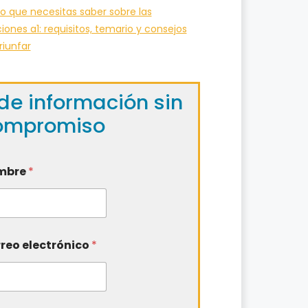
o que necesitas saber sobre las
iones a1: requisitos, temario y consejos
riunfar
de información sin
ompromiso
mbre
*
reo electrónico
*