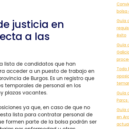
Convi
bolsa
e justicia en
Guía c
requis
ecta a las
éxito
Guía c
Galici
proce
na lista de candidatos que han
Todo l
ra acceder a un puesto de trabajo en
oposic
provincia de Burgos. Es un registro que
temar
des temporales de personal en los
y plazas vacantes.
Guía 
Parcs 
posiciones ya que, en caso de que no
Guía 
esta lista para contratar personal de
en Ara
e formen parte de la bolsa podrán ser
actua
, bajas por enfermedad u otras