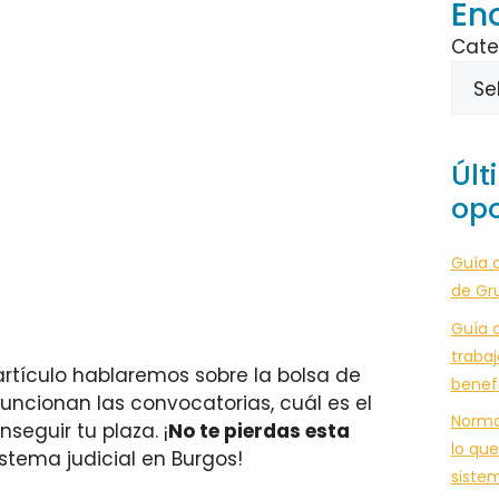
En
Cate
Últ
opo
Guía 
de Gr
Guía c
trabaj
artículo hablaremos sobre la bolsa de
benef
uncionan las convocatorias, cuál es el
Norma
eguir tu plaza. ¡
No te pierdas esta
lo que
stema judicial en Burgos!
siste