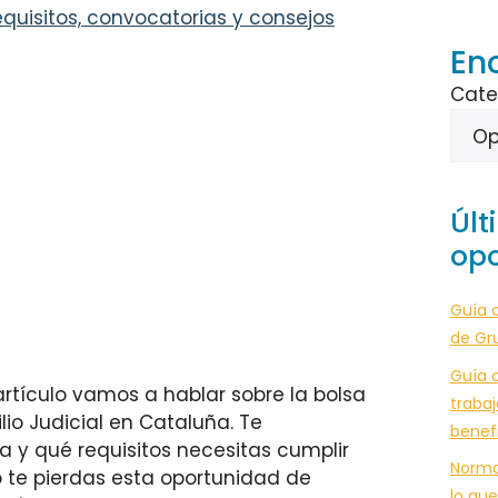
quisitos, convocatorias y consejos
En
Cate
Últ
opo
Guía 
de Gr
Guía c
artículo vamos a hablar sobre la bolsa
trabaj
lio Judicial en Cataluña. Te
benef
 y qué requisitos necesitas cumplir
Norma
o te pierdas esta oportunidad de
lo que