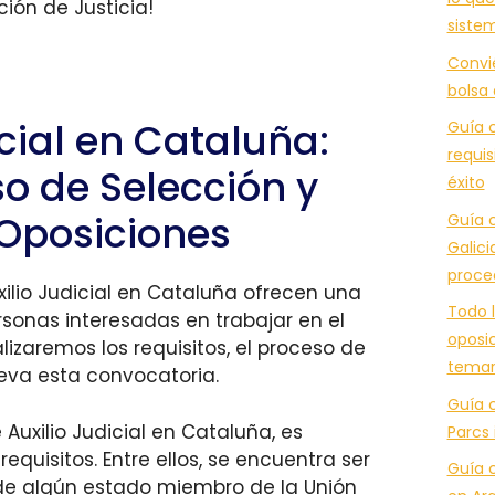
ción de Justicia!
siste
Convi
bolsa
icial en Cataluña:
Guía c
requis
so de Selección y
éxito
 Oposiciones
Guía c
Galici
proce
xilio Judicial en Cataluña ofrecen una
Todo l
sonas interesadas en trabajar en el
oposic
alizaremos los requisitos, el proceso de
temar
leva esta convocatoria.
Guía 
 Auxilio Judicial en Cataluña, es
Parcs 
equisitos. Entre ellos, se encuentra ser
Guía 
 de algún estado miembro de la Unión