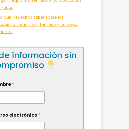
gón: requisitos, temario y convocatorias
lizadas
o que necesitas saber sobre las
iones a1: requisitos, temario y consejos
riunfar
de información sin
ompromiso
mbre
*
reo electrónico
*