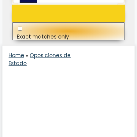
Exact matches only
Search in title
Home
»
Oposiciones de
Estado
Search in content