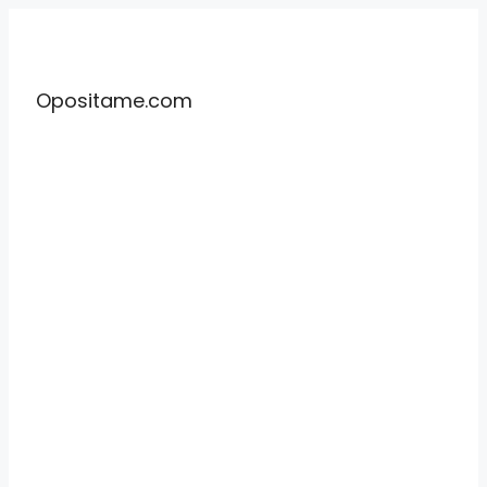
Saltar
al
contenido
Opositame.com