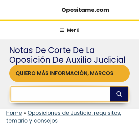
Saltar
Opositame.com
al
contenido
Menú
Notas De Corte De La
Oposición De Auxilio Judicial
QUIERO MÁS INFORMACIÓN, MARCOS
Home
»
Oposiciones de Justicia: requisitos,
temario y consejos