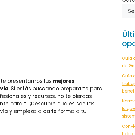
Últ
opo
Guía 
de Gr
Guía c
, te presentamos las
mejores
trabaj
via
. Si estás buscando prepararte para
benef
fesionales y recursos, no te pierdas
Norma
te para ti. ¡Descubre cuáles son las
lo que
ia y empieza a darle forma a tu
siste
Convi
bolsa