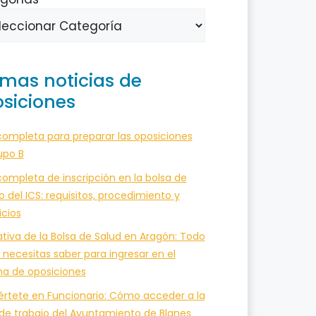
imas noticias de
siciones
completa para preparar las oposiciones
upo B
ompleta de inscripción en la bolsa de
o del ICS: requisitos, procedimiento y
icios
tiva de la Bolsa de Salud en Aragón: Todo
 necesitas saber para ingresar en el
ma de oposiciones
értete en Funcionario: Cómo acceder a la
 de trabajo del Ayuntamiento de Blanes