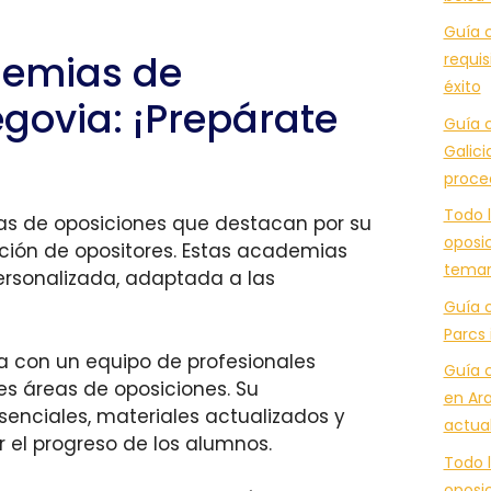
Guía c
demias de
requis
éxito
govia: ¡Prepárate
Guía c
Galici
proce
Todo l
ias de oposiciones que destacan por su
oposic
ación de opositores. Estas academias
temar
ersonalizada, adaptada a las
Guía 
Parcs 
 con un equipo de profesionales
Guía 
es áreas de oposiciones. Su
en Ara
enciales, materiales actualizados y
actua
 el progreso de los alumnos.
Todo l
oposic