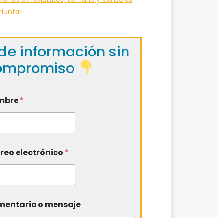
riunfar
de información sin
ompromiso
mbre
*
reo electrónico
*
entario o mensaje