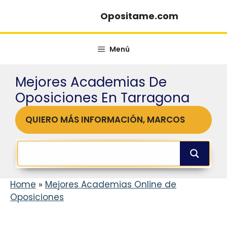
Saltar
Opositame.com
al
contenido
Menú
Mejores Academias De
Oposiciones En Tarragona
QUIERO MÁS INFORMACIÓN, MARCOS
Home
»
Mejores Academias Online de
Oposiciones