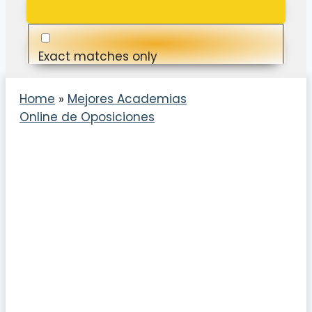
Exact matches only
Search in title
Home
»
Mejores Academias
Online de Oposiciones
Search in content