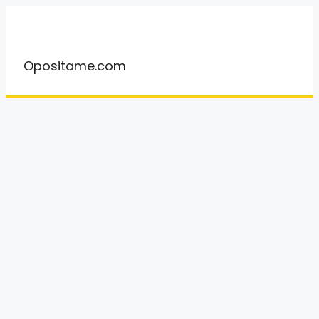
Saltar
al
contenido
Opositame.com