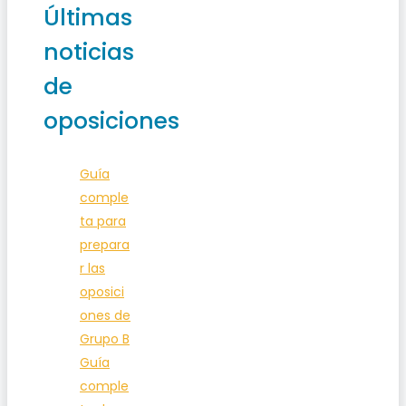
Últimas
noticias
de
oposiciones
Guía
comple
ta para
prepara
r las
oposici
ones de
Grupo B
Guía
comple